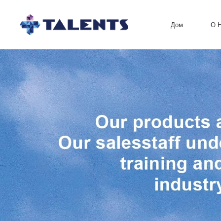
Дом
О 