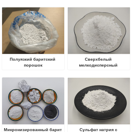
Полуязкий баритский 
Сверхбелый 
порошок
мелкодисперсный 
порошок барита
Микронизированный барит
Сульфат натрия с 