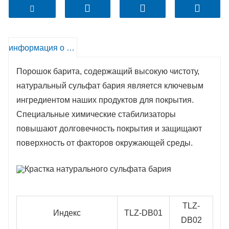
промышленных красок, это лучший выбор для
качественного производства красок.
информация о продукте
Название продукта ： Кракратный баритный
порошок натуральный сульфат бария для
Порошок барита, содержащий высокую чистоту,
индустрии краски
Сокращение продукта ： Порошок барита.
натуральный сульфат бария является ключевым
Пропускная способность: 1000 тонн в месяц
ингредиентом наших продуктов для покрытия.
Время доставки: в течение 15 дней после
Специальные химические стабилизаторы
получения заказа и подтверждения оплаты
Вес продукта: 25 кг на сумку
повышают долговечность покрытия и защищают
поверхность от факторов окружающей среды.
TLZ-
Индекс
TLZ-DB01
DB02