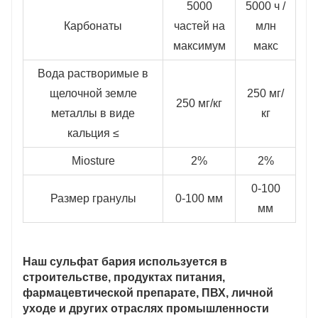
5000
5000 ч /
Карбонаты
частей на
млн
максимум
макс
Вода растворимые в
щелочной земле
250 мг/
250 мг/кг
металлы в виде
кг
кальция ≤
Miosture
2%
2%
0-100
Размер гранулы
0-100 мм
мм
Наш сульфат бария используется в
строительстве, продуктах питания,
фармацевтической препарате, ПВХ, личной
уходе и других отраслях промышленности