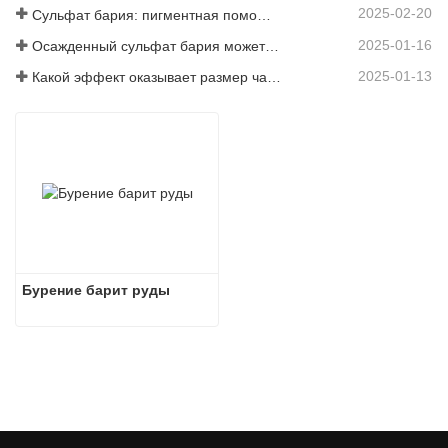
2025-02-20
Сульфат бария: пигментная помощь, наполнитель и энхансер в нескольких отраслях промышленности
2025-01-16
Осажденный сульфат бария может значительно улучшить характеристики покрытий
2025-01-13
Какой эффект оказывает размер частиц сульфата бария на покрытия?
Бурение барит руды