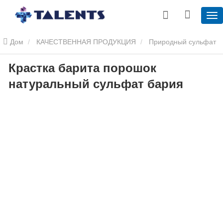
Дом
КАЧЕСТВЕННАЯ ПРОДУКЦИЯ
Природный сульфат
Крастка барита порошок
бария
Крастка барита порошок натуральный сульфат бария
натуральный сульфат бария