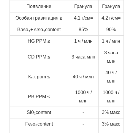
Появление
Гранула
Гранула
Особая гравитация ≥
4.1 г/см=
4,2 г/см=
Baso₄+ srso₄content
85%
90%
HG PPM ≤
1 ч / млн
1 ч / млн
3 часа
CD PPM ≤
3 часа млн
млн
40 ч /
Как ppm ≤
40 ч / млн
млн
1000 ч /
1000 ч /
PB PPM ≤
млн
млн
Si0₂content
-
3% макс
Fe₂o₃content
-
3% макс