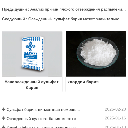
Предыдущий : Анализ причин плохого отверждения распыления порошка
Следующий : Осажденный сульфат бария может значительно улучшить характеристики покрытий
Наноосажденный сульфат 
хлордии бария
бария
2025-02-20
Сульфат бария: пигментная помощь, наполнитель и энхансер в нескольких отраслях промышленности
2025-01-16
Осажденный сульфат бария может значительно улучшить характеристики покрытий
2025-01-13
Какой эффект оказывает размер частиц сульфата бария на покрытия?