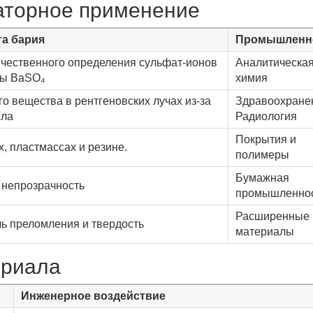
торное применение
та бария
Промышленн
ичественного определения сульфат-ионов
Аналитическа
сы BaSO₄
химия
го вещества в рентгеновских лучах из-за
Здравоохране
сла
Радиология
Покрытия и
х, пластмассах и резине.
полимеры
Бумажная
 непрозрачность
промышленно
Расширенные
ль преломления и твердость
материалы
ериала
Инженерное воздействие