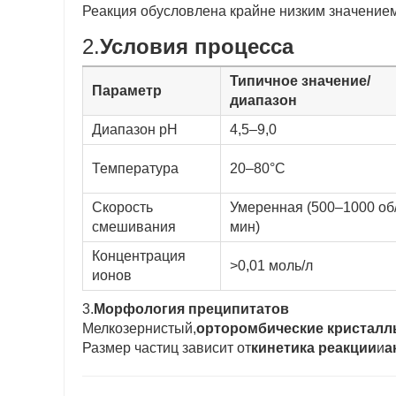
Реакция обусловлена ​​крайне низким значение
2.
Условия процесса
Типичное значение/
Параметр
диапазон
Диапазон pH
4,5–9,0
Температура
20–80°С
Скорость
Умеренная (500–1000 об
смешивания
мин)
Концентрация
>0,01 моль/л
ионов
3.
Морфология преципитатов
Мелкозернистый,
орторомбические кристал
Размер частиц зависит от
кинетика реакции
и
а