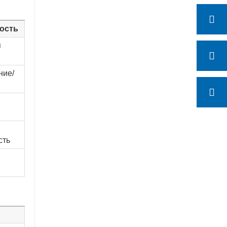
ость
я
ние/
сть