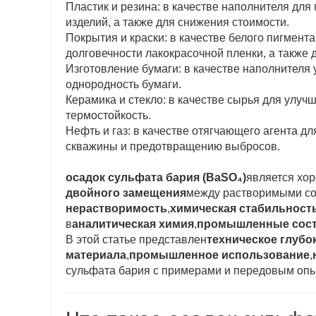
Пластик и резина: в качестве наполнителя для
изделий, а также для снижения стоимости.
Покрытия и краски: в качестве белого пигмент
долговечности лакокрасочной пленки, а также 
Изготовление бумаги: в качестве наполнителя 
однородность бумаги.
Керамика и стекло: в качестве сырья для улучш
термостойкость.
Нефть и газ: в качестве отягчающего агента д
скважины и предотвращению выбросов.
осадок сульфата бария (BaSO₄)
является хо
двойного замещения
между растворимыми со
нерастворимость
,
химическая стабильност
в
аналитическая химия
,
промышленные сос
В этой статье представлен
техническое глубо
материала
,
промышленное использование
,
сульфата бария с примерами и передовым оп