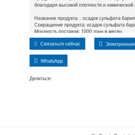
благодаря высокой плотности и химической 
Название продукта：осадок сульфата бари
Сокращение продукта: осадок сульфата бар
Мощность поставок: 1000 тонн в месяц
Срок поставки: в течение 15 рабочих дней п
Связаться сейчас
Электронная
Вес продукта: 25 кг/мешок
WhatsApp
Делиться: