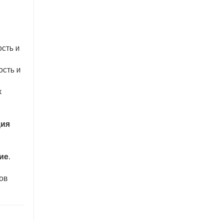
ость и
ость и
к
ция
ие
.
ов