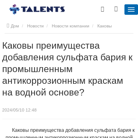
Дом
Новости
Новости компании
Каковы
преимущества добавления сульфата бария к
Каковы преимущества
добавления сульфата бария к
промышленным антикоррозионным краскам на водной
промышленным
основе?
антикоррозионным краскам
на водной основе?
2024/05/10 12:48
Каковы преимущества добавления сульфата бария к
промышленным антикоррозионным краскам на водной