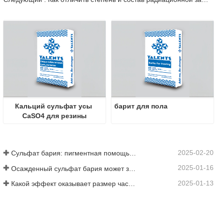
Кальций сульфат усы 
барит для пола
CaSO4 для резины
2025-02-20
Сульфат бария: пигментная помощь, наполнитель и энхансер в нескольких отраслях промышленности
2025-01-16
Осажденный сульфат бария может значительно улучшить характеристики покрытий
2025-01-13
Какой эффект оказывает размер частиц сульфата бария на покрытия?