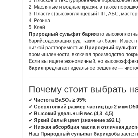
1. Плоское и текстурированное порошковое по
2. Масляные и водные краски, а также порошк
3. Пластик (высокоглянцевый ПП, АБС, мастерба
4. Резина
5. Клей
Природный сульфат бария
это высокоплотны
барийсодержащих руд, таких как барит. Извес
низкой растворимостью,
Природный сульфат 
промышленности, включая производство покрыт
Если вы ищете экономичный, но высокоэффек
бария
предлагает идеальное решение — чистое
Почему стоит выбрать н
✔
Чистота BaSO₄ ≥ 95%
✔
Сверхтонкий размер частиц (до 2 мкм D50
✔
Высокий удельный вес (4,3–4,5)
✔
Яркий белый цвет (значение ≥92 L)
✔
Низкая абсорбция масла и отличная дис
Наш
Природный сульфат бария
добывается 