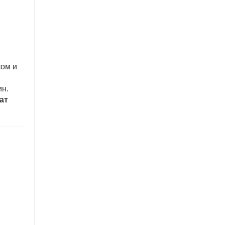
сом и
ин.
ат