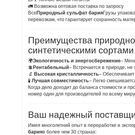
🚛 Возможна оптовая поставка по запросу
Все
Природный сульфат бария
Грузы упаков
перевозкам, что гарантирует сохранность мате
Преимущества природног
синтетическими сортами
🌍
Экологичность и энергосбережение
– Мен
💲
Рентабельный
– Встречается в природе, не
🔬
Высокая кристалличность
– Обеспечивает
🧪
Лучшая совместимость
– Легко смешивает
Когда дело доходит до баланса стоимости и пр
номер один для производителей по всему миру
Ваш надежный поставщи
Имея многолетний опыт в переработке и эксп
бария
в более чем 30 странах: