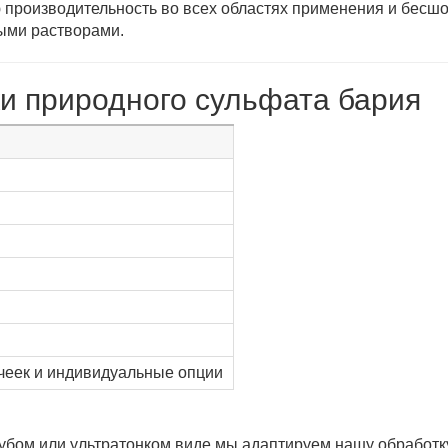
ую производительность во всех областях применения и бесш
ыми растворами.
и природного сульфата бария
ячеек и индивидуальные опции
рубом или ультратонком виде мы адаптируем нашу обработк