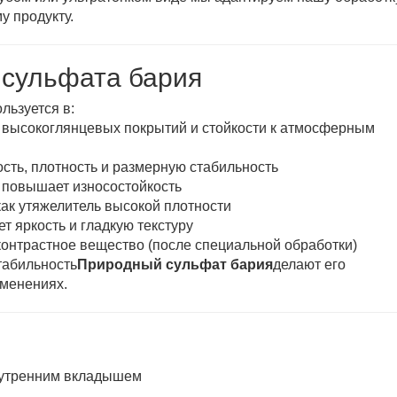
у продукту.
 сульфата бария
льзуется в:
я высокоглянцевых покрытий и стойкости к атмосферным
сть, плотность и размерную стабильность
, повышает износостойкость
как утяжелитель высокой плотности
ет яркость и гладкую текстуру
контрастное вещество (после специальной обработки)
табильность
Природный сульфат бария
делают его
менениях.
нутренним вкладышем