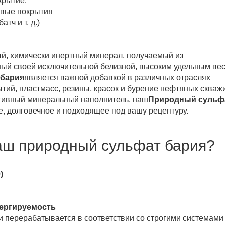
крытие.
овые покрытия
тч и т. д.)
й, химически инертный минерал, получаемый из
тный своей исключительной белизной, высоким удельным ве
бария
является важной добавкой в ​​различных отраслях
ий, пластмасс, резины, красок и бурение нефтяных скваж
тивный минеральный наполнитель, наш
Природный сульф
, долговечное и подходящее под вашу рецептуру.
аш природный сульфат бария?
)
пергируемость
и перерабатывается в соответствии со строгими системами