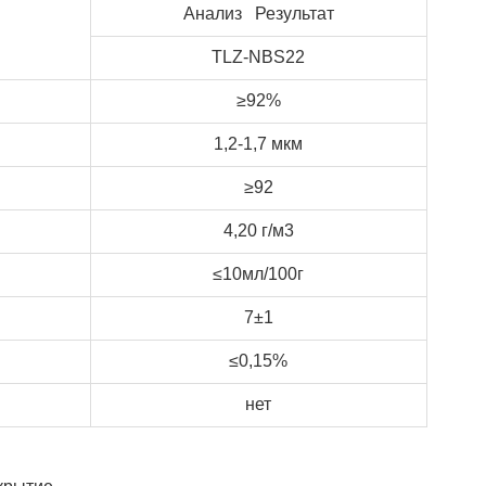
Анализ Результат
TLZ-NBS22
≥92%
1,2-1,7 мкм
≥92
4,20 г/м3
≤10мл/100г
7±1
≤0,15%
нет