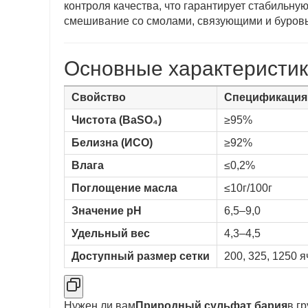
контроля качества, что гарантирует стабильн
смешивание со смолами, связующими и буров
Основные характеристик
Свойство
Спецификация
Чистота (BaSO₄)
≥95%
Белизна (ИСО)
≥92%
Влага
≤0,2%
Поглощение масла
≤10г/100г
Значение pH
6,5–9,0
Удельный вес
4,3–4,5
Доступный размер сетки
200, 325, 1250 
Нужен ли вам
Природный сульфат бария
в г