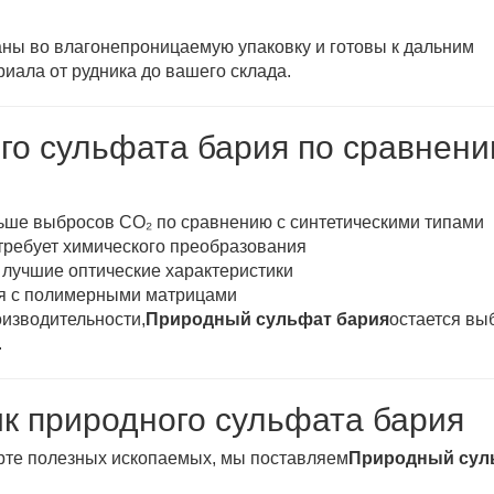
аны во влагонепроницаемую упаковку и готовы к дальним
риала от рудника до вашего склада.
о сульфата бария по сравнени
ьше выбросов CO₂ по сравнению с синтетическими типами
 требует химического преобразования
 лучшие оптические характеристики
ся с полимерными матрицами
оизводительности,
Природный сульфат бария
остается вы
.
к природного сульфата бария
орте полезных ископаемых, мы поставляем
Природный сул