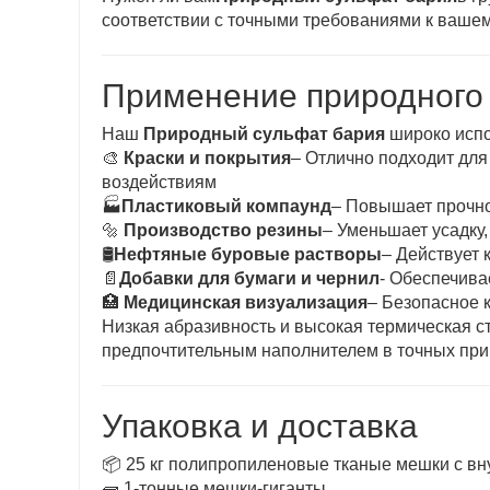
соответствии с точными требованиями к вашем
Применение природного
Наш
Природный сульфат бария
широко испо
🎨
Краски и покрытия
– Отлично подходит дл
воздействиям
🏭
Пластиковый компаунд
– Повышает прочно
🔩
Производство резины
– Уменьшает усадку
🛢️
Нефтяные буровые растворы
– Действует 
📄
Добавки для бумаги и чернил
- Обеспечива
🏥
Медицинская визуализация
– Безопасное 
Низкая абразивность и высокая термическая с
предпочтительным наполнителем в точных при
Упаковка и доставка
📦 25 кг полипропиленовые тканые мешки с в
🧱 1-тонные мешки-гиганты