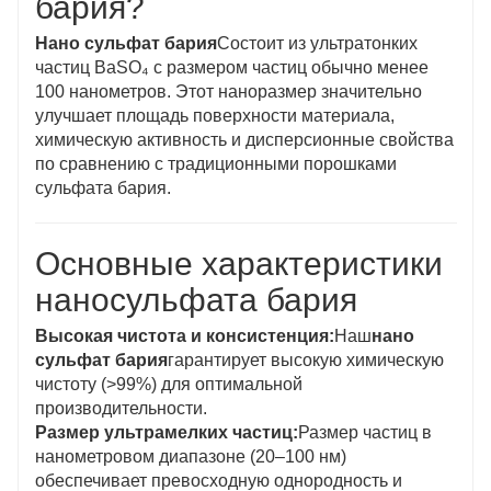
бария?
Нано сульфат бария
Состоит из ультратонких
частиц BaSO₄ с размером частиц обычно менее
100 нанометров. Этот наноразмер значительно
улучшает площадь поверхности материала,
химическую активность и дисперсионные свойства
по сравнению с традиционными порошками
сульфата бария.
Основные характеристики
наносульфата бария
Высокая чистота и консистенция:
Наш
нано
сульфат бария
гарантирует высокую химическую
чистоту (>99%) для оптимальной
производительности.
Размер ультрамелких частиц:
Размер частиц в
нанометровом диапазоне (20–100 нм)
обеспечивает превосходную однородность и