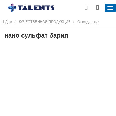
Дом
КАЧЕСТВЕННАЯ ПРОДУКЦИЯ
Осажденный
нано сульфат бария
сульфат бария
нано сульфат бария