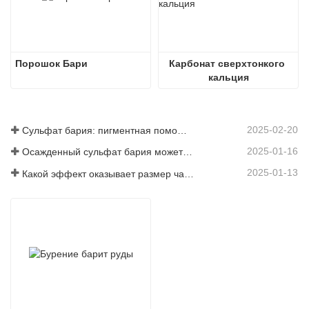
Порошок Бари
Карбонат сверхтонкого 
кальция
2025-02-20
Сульфат бария: пигментная помощь, наполнитель и энхансер в нескольких отраслях промышленности
2025-01-16
Осажденный сульфат бария может значительно улучшить характеристики покрытий
2025-01-13
Какой эффект оказывает размер частиц сульфата бария на покрытия?