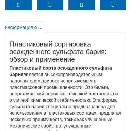
цвета. Он имеет хорошее сродство с различными
смолами и подходит для различных пластиковых
материалов, помогающих увеличить сумму
заполнения и снизить затраты.
информация о продукте
Название продукта ： Пластиковый сорта
Пластиковый сортировка
осажденного сульфата бария
Сокращение продукта: пластиковый сорта,
осажденного сульфата бария:
осажденный сульфат бария
обзор и применение
Пропускная способность: 1000 Мт/в месяц
Пластиковый сорта осажденного сульфата
Время доставки: в течение 15 рабочих дней после
бария
является высокопроизводительным
оплаты
наполнителем, широко используемым в
Вес продукта: 25 кг/сумка
пластмассовой промышленности. Это белый,
неорганический порошок с высокой плотностью и
отличной химической стабильностью. Эта форма
сульфата бария специально предназначена для
использования в пластиковых составах, предлагая
несколько преимуществ, таких как улучшенные
механические свойства, улучшенные