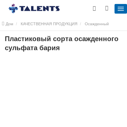
Дом
КАЧЕСТВЕННАЯ ПРОДУКЦИЯ
Осажденный
Пластиковый сорта осажденного
сульфат бария
Пластиковый сорта осажденного сульфата
сульфата бария
бария