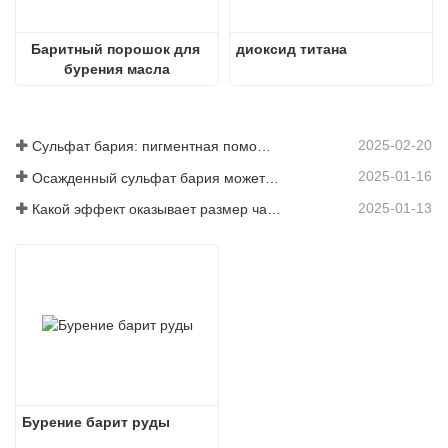
Баритный порошок для 
диоксид титана
бурения масла
2025-02-20
Сульфат бария: пигментная помощь, наполнитель и энхансер в нескольких отраслях промышленности
2025-01-16
Осажденный сульфат бария может значительно улучшить характеристики покрытий
2025-01-13
Какой эффект оказывает размер частиц сульфата бария на покрытия?
Бурение барит руды